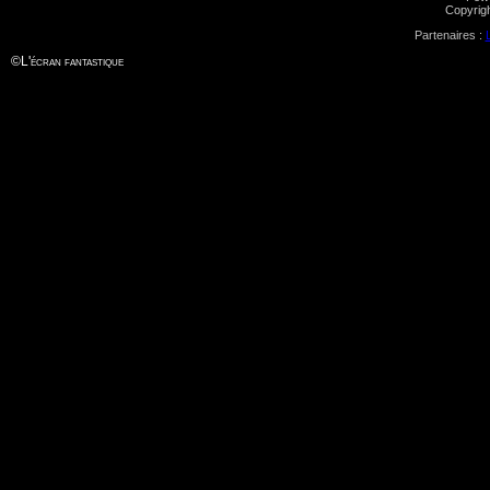
Copyrig
Partenaires :
©
L'écran fantastique