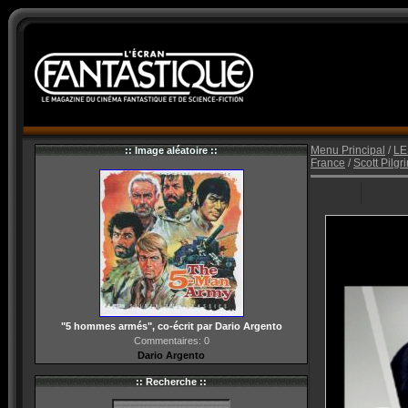
Menu Principal
/
LE
:: Image aléatoire ::
France
/
Scott Pilgr
"5 hommes armés", co-écrit par Dario Argento
Commentaires: 0
Dario Argento
:: Recherche ::