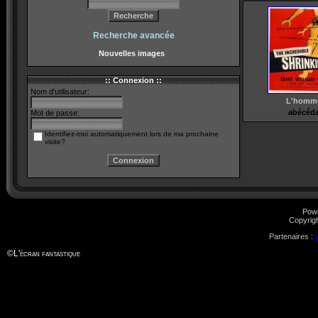
Recherche avancée
Nouvelles images
:: Connexion ::
Nom d'utilisateur:
L'homme 
abécéda
Mot de passe:
Identifiez-moi automatiquement lors de ma prochaine
visite?
Pow
Copyrig
Partenaires :
©
L'écran fantastique