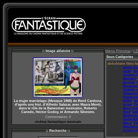
:: Image aléatoire ::
Menu Principal
/
LE
Sous Catégories
abécédaire films f
Spider B
,
partie
Sc
Chapitre 
Monsters
,
the Frog
Royaume d
Twilight -
Chapitre 3
Poultryge
,
La mujer marcielago (Mexique 1968) de René Cardona,
(2008)
Ni
,
d'après une hist. d'Alfredo Salazar, avec Maura Monti,
la nuit
Th
dans le rôle de la Batwoman mexicaine, Roberto
Harry Pott
,
Canedo, Hector Godoy, et Armando Silvestre.
Road
Hal
Watchme
Commentaires: 0
Giallo (20
cinéma fantastique mexicain
,
Man 2
Th
Moonacre
Le livre d'
:: Recherche ::
...