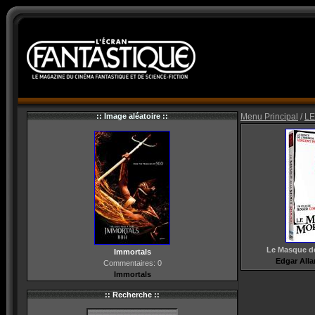
:: Image aléatoire ::
Menu Principal
/
LE
Le Masque d
Immortals
Edgar Alla
Commentaires: 0
Immortals
:: Recherche ::