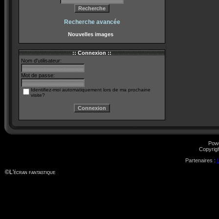
Recherche avancée
Nouvelles images
:: Connexion ::
Nom d'utilisateur:
Mot de passe:
Identifiez-moi automatiquement lors de ma prochaine
visite?
Pow
Copyrig
Partenaires :
©
L'écran fantastique