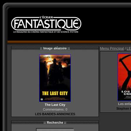
:: Image aléatoire ::
Menu Principal
/
LE
Les enf
The Last City
Stephen K
Commentaires: 0
LES BANDES-ANNONCES
:: Recherche ::