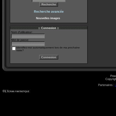
Recherche avancée
Nouvelles images
:: Connexion ::
Nom d'utilisateur:
Mot de passe:
Identifiez-moi automatiquement lors de ma prochaine
visite?
Pow
Copyrig
Partenaires :
©
L'écran fantastique