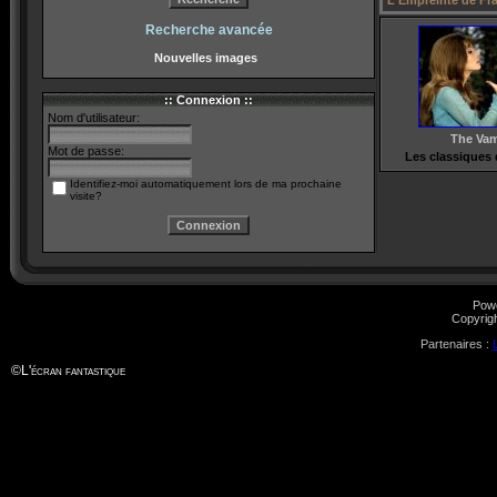
L'Empreinte de Fr
Recherche avancée
Nouvelles images
:: Connexion ::
Nom d'utilisateur:
The Vam
Mot de passe:
Les classiques
Identifiez-moi automatiquement lors de ma prochaine
visite?
Pow
Copyrig
Partenaires :
©
L'écran fantastique