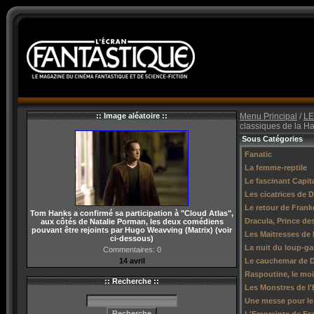
:: Image aléatoire ::
Menu Principal
/
LE
classiques de la H
Sous Catégories
Fanatic
La femme-reptile
Le fascinant Capit
Les cicatrices de 
Le retour de Frank
Tom Hanks a confirmé sa participation à "Cloud Atlas",
Dracula, Prince de
aux côtés de Natalie Porman, les deux comédiens
pouvant être rejoints par Hugo Weavving (Matrix) (voir
Les Maitresses de 
ci-dessous)
La nuit du loup-g
Commentaires: 0
14 avril
Le cauchemar de D
Raspoutine, le mo
:: Recherche ::
Les Monstres de l
Une messe pour le