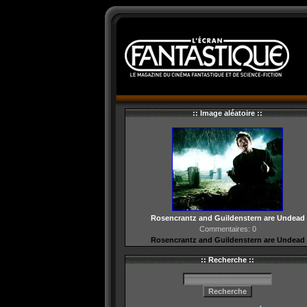
:: Image aléatoire ::
Rosencrantz and Guildenstern are Undead
Commentaires: 0
Rosencrantz and Guildenstern are Undead
:: Recherche ::