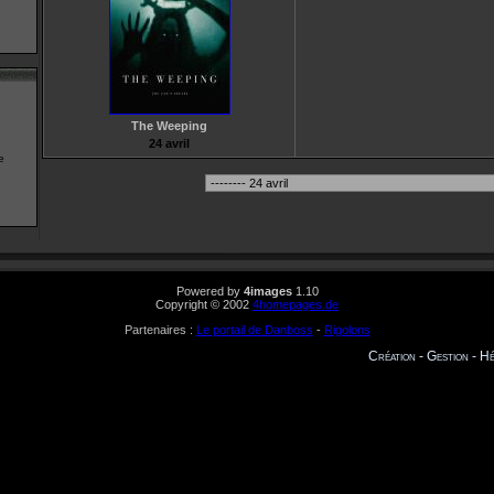
The Weeping
24 avril
e
Powered by
4images
1.10
Copyright © 2002
4homepages.de
Partenaires :
Le portail de Danboss
-
Rigolons
Création - Gestion - 