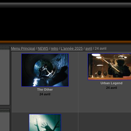
Menu Principal
/
NEWS
/
retro
/
L'année 2025
/
avril
/ 24 avril
Urban Legend
24 avril
The Other
24 avril