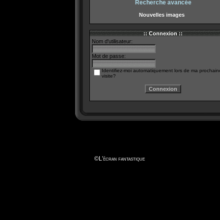
Recherche avancée
Nouvelles images
:: Connexion ::
Nom d'utilisateur:
Mot de passe:
Identifiez-moi automatiquement lors de ma prochain
visite?
©
L'écran fantastique