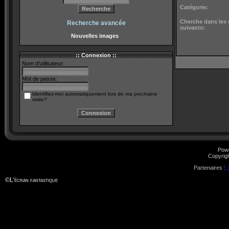
Catégorie:
Cherche dans les
Recherche avancée
suivants:
Nouvelles images
:: Connexion ::
Nom d'utilisateur:
Mot de passe:
Identifiez-moi automatiquement lors de ma prochaine
visite?
Pow
Copyrig
Partenaires :
©
L'écran fantastique