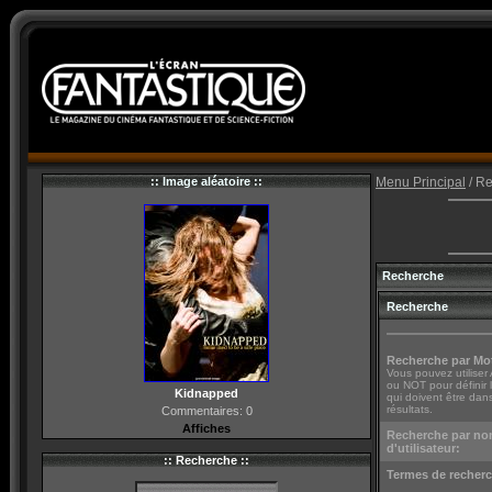
:: Image aléatoire ::
Menu Principal
/ R
Recherche
Recherche
Recherche par Mot
Vous pouvez utilise
ou NOT pour définir 
Kidnapped
qui doivent être dans
résultats.
Commentaires: 0
Affiches
Recherche par n
d'utilisateur:
:: Recherche ::
Termes de recher