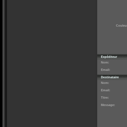
Couleur
Expéditeur
Nom:
Email:
Destinataire
Nom:
Email:
Titre:
Message: