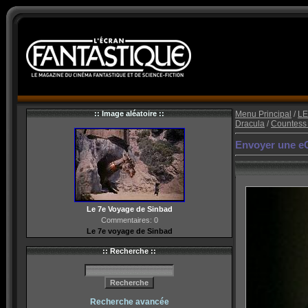
:: Image aléatoire ::
Menu Principal
/
LE
Dracula
/
Countess 
Envoyer une eCa
Le 7e Voyage de Sinbad
Commentaires: 0
Le 7e voyage de Sinbad
:: Recherche ::
Recherche avancée