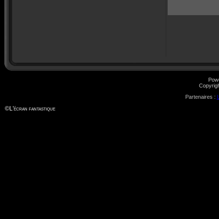
Pow
Copyrig
Partenaires :
©
L'écran fantastique