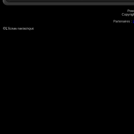
Pow
Copyrig
Partenaires :
©
L'écran fantastique