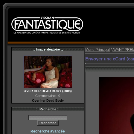
:: Image aléatoire ::
Menu Principal
/
AVANT PRE
Envoyer une eCard (cart
OVER HER DEAD BODY (2008)
Commentaires: 0
Over her Dead Body
:: Recherche ::
Recherche avancée