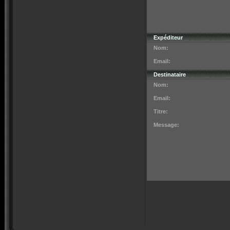
Expéditeur
Nom:
Email:
Destinataire
Nom:
Email:
Titre:
Message: