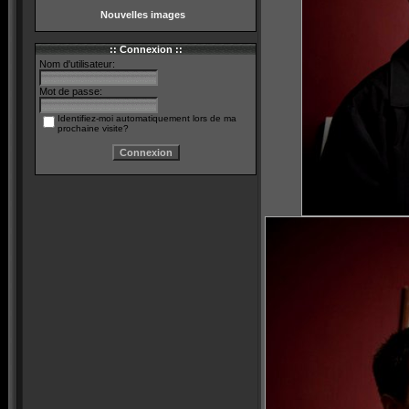
Nouvelles images
:: Connexion ::
Nom d'utilisateur:
Mot de passe:
Identifiez-moi automatiquement lors de ma
prochaine visite?