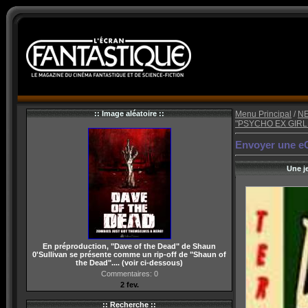
:: Image aléatoire ::
Menu Principal
/
N
"PSYCHO EX GIRLFR
Envoyer une eCa
Une j
En préproduction, "Dave of the Dead" de Shaun
0'Sullivan se présente comme un rip-off de "Shaun of
the Dead".... (voir ci-dessous)
Commentaires: 0
2 fev.
:: Recherche ::