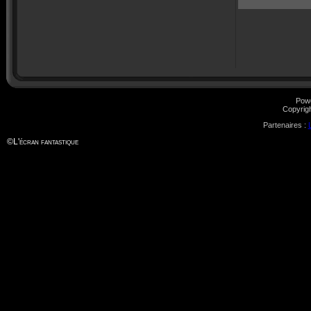
Pow
Copyrig
Partenaires :
©
L'écran fantastique