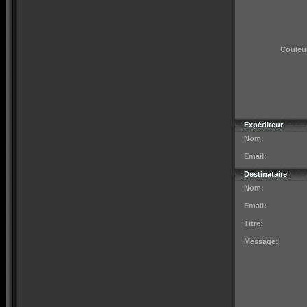
Couleur
Expéditeur
Nom:
Email:
Destinataire
Nom:
Email:
Titre:
Message: