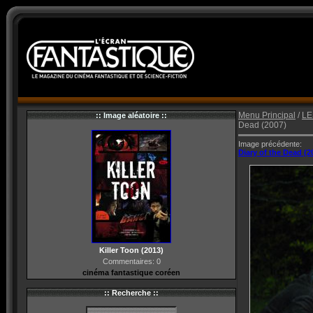
Menu Principal
/
LE
:: Image aléatoire ::
Dead (2007)
Image précédente:
Diary of the Dead (2
Killer Toon (2013)
Commentaires: 0
cinéma fantastique coréen
:: Recherche ::