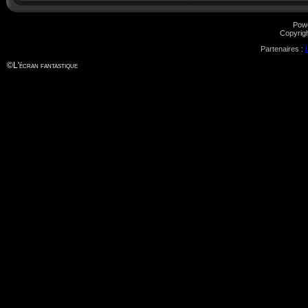
Pow
Copyrig
Partenaires :
©
L'écran fantastique