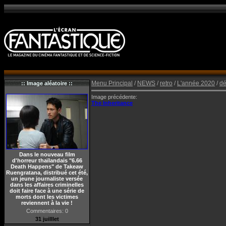
Menu Principal
/
NEWS
/
retro
/
L'année 2020
/
d
:: Image aléatoire ::
Image précédente:
The Inheritance
Dans le nouveau film
d'horreur thaïlandais "6.66
Death Happens" de Takeaw
Ruengratana, distribué cet été,
un jeune journaliste versée
dans les affaires criminelles
doit faire face à une série de
morts dont les victimes
reviennent à la vie !
Commentaires: 0
31 juilllet