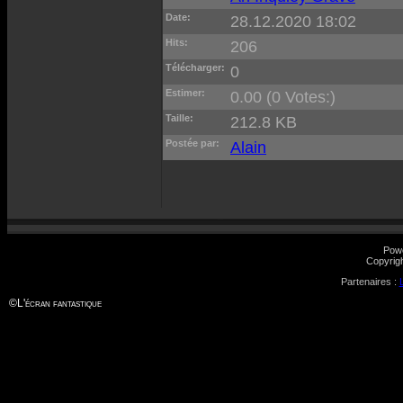
Date:
28.12.2020 18:02
Hits:
206
Télécharger:
0
Estimer:
0.00 (0 Votes:)
Taille:
212.8 KB
Postée par:
Alain
Pow
Copyrig
Partenaires :
©
L'écran fantastique