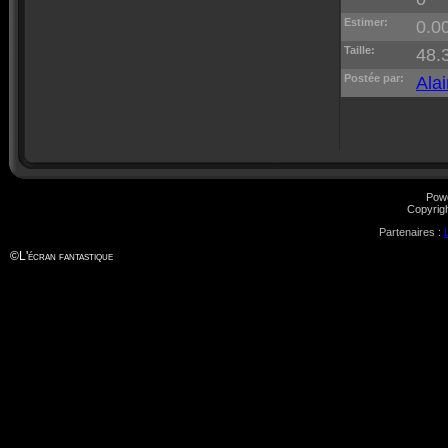
Estimer:
0.00
Taille:
48.
Postée par:
Alai
Pow
Copyrig
Partenaires :
©
L'écran fantastique