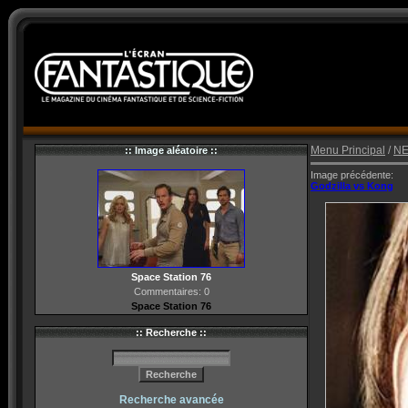
Menu Principal
/
N
:: Image aléatoire ::
Image précédente:
Godzilla vs Kong
Space Station 76
Commentaires: 0
Space Station 76
:: Recherche ::
Recherche avancée