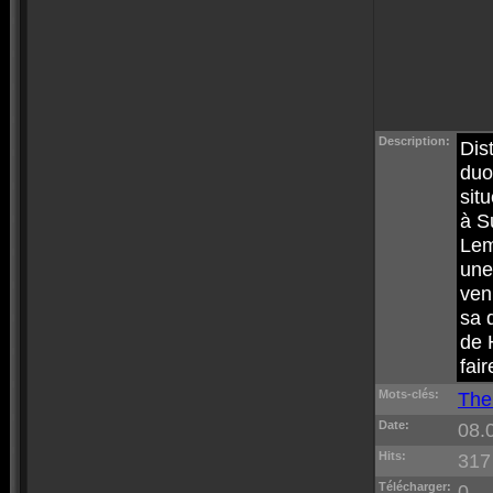
Description:
Dis
duo
situ
à S
Lem
une
ven
sa 
de 
fair
Mots-clés:
The
Date:
08.
Hits:
317
Télécharger:
0