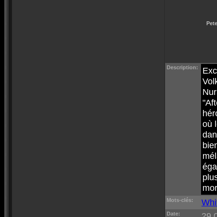
Pete
Description:
Exc
Vol
Nur
"Af
hér
où 
dan
bie
mél
éga
plu
mor
Mots-clés:
Whi
Date:
29.