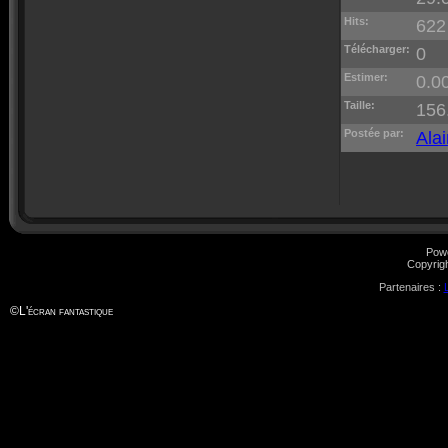
Hits:
622
Télécharger:
0
Estimer:
0.00
Taille:
156
Postée par:
Alai
Pow
Copyrig
Partenaires :
©
L'écran fantastique