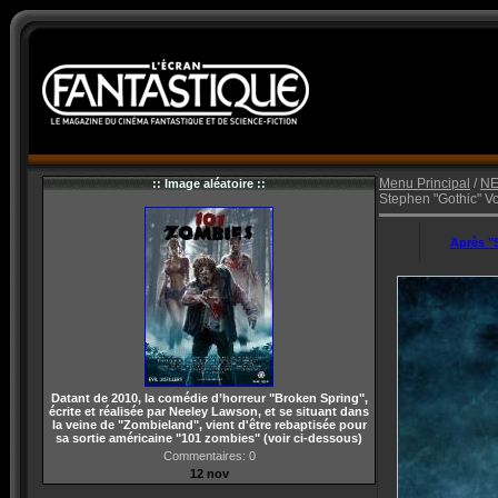
Menu Principal
/
N
:: Image aléatoire ::
Stephen "Gothic" Vol
Après "S
Datant de 2010, la comédie d’horreur "Broken Spring",
écrite et réalisée par Neeley Lawson, et se situant dans
la veine de "Zombieland", vient d'être rebaptisée pour
sa sortie américaine "101 zombies" (voir ci-dessous)
Commentaires: 0
12 nov