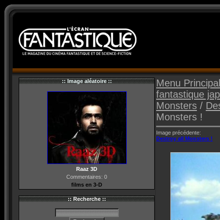
Menu Principa
:: Image aléatoire ::
fantastique ja
Monsters
/
Des
Monsters !
Image précédente:
Destroy all Monsters !
Raaz 3D
Commentaires: 0
films en 3-D
:: Recherche ::