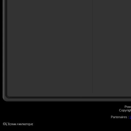
Pow
Copyrig
Partenaires :
©
L'écran fantastique