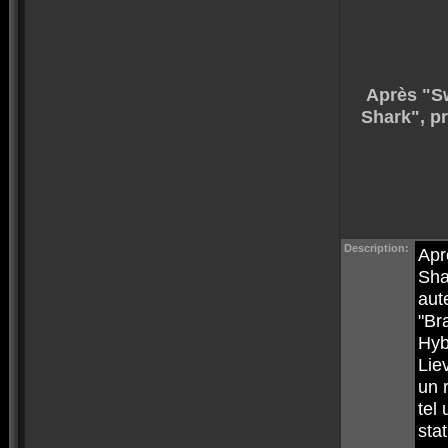
Après "Sw
Shark", pr
Description:
Apr
Sha
aut
"Br
Hyb
Lie
un 
tel
stat