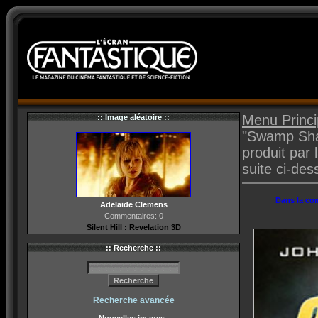
Menu Princi
:: Image aléatoire ::
"Swamp Shar
produit par 
suite ci-des
Dans la com
Adelaide Clemens
Commentaires: 0
Silent Hill : Revelation 3D
:: Recherche ::
Recherche avancée