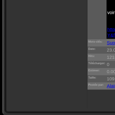
voi
htt
Y&f
Mots-clés:
Sup
Date:
23.
Hits:
121
Télécharger:
0
Estimer:
0.00
Taille:
109
Postée par:
Alai