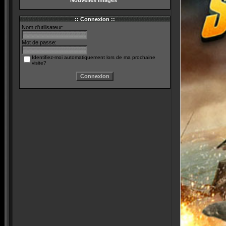
Nouvelles images
:: Connexion ::
Nom d'utilisateur:
Mot de passe:
Identifiez-moi automatiquement lors de ma prochaine
visite?