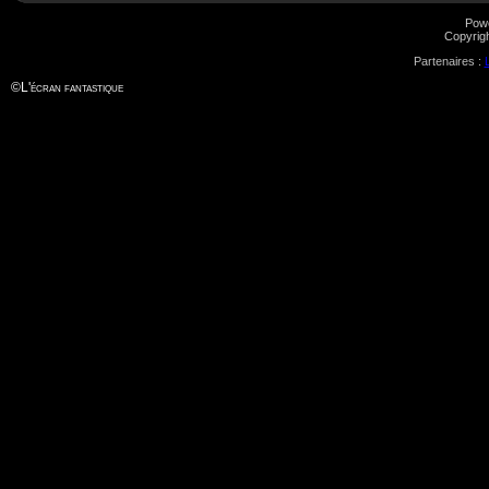
Pow
Copyrig
Partenaires :
©
L'écran fantastique