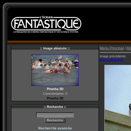
Menu Principal
/
AV
:: Image aléatoire ::
Image précédente:
voir ci-dessous
Piranha 3D
Commentaires: 0
Piranha 3D
:: Recherche ::
Recherche avancée