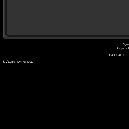
Pow
Copyrig
Partenaires :
©
L'écran fantastique