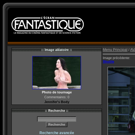
Menu Principal
/
AV
:: Image aléatoire ::
Image précédente:
Shuttle
Photo de tournage
Commentaires: 0
Jennifer's Body
:: Recherche ::
Recherche avancée