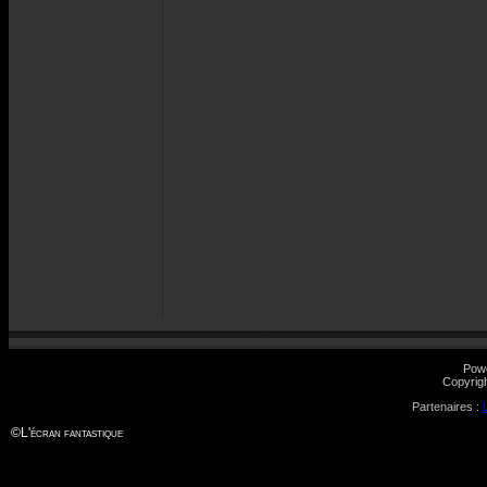
Pow
Copyrig
Partenaires :
©
L'écran fantastique