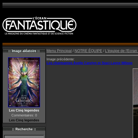
Menu Principal
/
NOTRE ÉQUIPE
/
L'équipe de l'Ecran
:: Image aléatoire ::
Image précédente:
Les charmantes Axelle Carolyn et Staci Layne Wilson
Les Cinq legendes
Commentaires: 0
Les Cinq legendes
:: Recherche ::