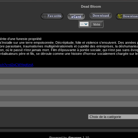
Dead Bloom
érite d’une funeste propriété
é s'installe sur une terre empoisonnée. Décrépitude, folie et violence s'ensuivent. Des années pl
ore parasitaire, traumatismes multigénérationnels et cupidité des entreprises, la déshumanis
ion, où le passé n'est jamais mort. Film d’épouvante à portée sociale, qui n’est pas sans év
 réalisateurs père et fils, se déroule comme une histoire d'horreur socialement chargée sur l
watch?v=d2qCWYepKmA
Powered by
4images
1.10