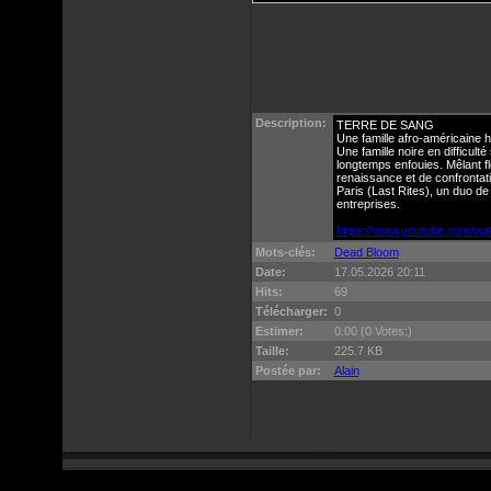
Description:
TERRE DE SANG
Une famille afro-américaine h
Une famille noire en difficult
longtemps enfouies. Mêlant fl
renaissance et de confrontat
Paris (Last Rites), un duo de
entreprises.
https://www.youtube.com/
Mots-clés:
Dead Bloom
Date:
17.05.2026 20:11
Hits:
69
Télécharger:
0
Estimer:
0.00 (0 Votes:)
Taille:
225.7 KB
Postée par:
Alain