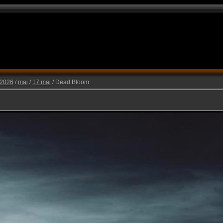
 2026
/
mai
/
17 mai
/ Dead Bloom