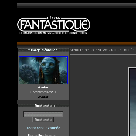
Menu Principal
/
NEWS
/
retro
/
L'année
:: Image aléatoire ::
Avatar
Commentaires: 0
Avatar
:: Recherche ::
Recherche avancée
Nouvelles images