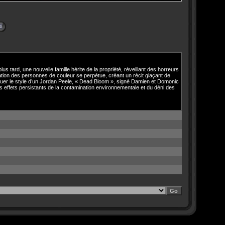
us tard, une nouvelle famille hérite de la propriété, réveillant des horreurs
ation des personnes de couleur se perpétue, créant un récit glaçant de
oquer le style d’un Jordan Peele, « Dead Bloom », signé Damien et Domonic
es effets persistants de la contamination environnementale et du déni des