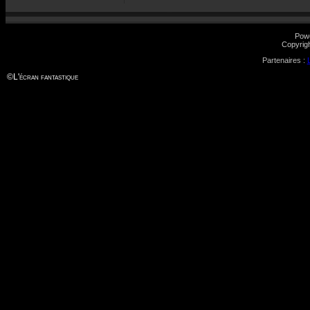
Pow
Copyrig
Partenaires :
©
L'écran fantastique