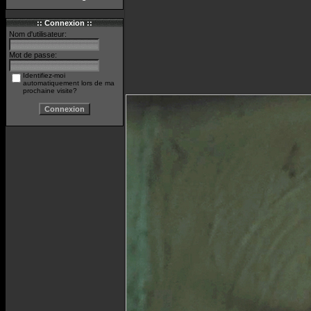
:: Connexion ::
Nom d'utilisateur:
Mot de passe:
Identifiez-moi
automatiquement lors de ma
prochaine visite?