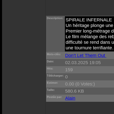
Description:
SPIRALE INFERNALE
Un héritage plonge une
Premier long-métrage de
Le film mélange des re
difficulté se rend dans 
une tournure terrifiant
Mots-clés:
Don’t Let Them Out
Date:
02.03.2025 19:05
Hits:
159
Télécharger:
0
Estimer:
0.00 (0 Votes:)
Taille:
580.6 KB
Postée par:
Alain