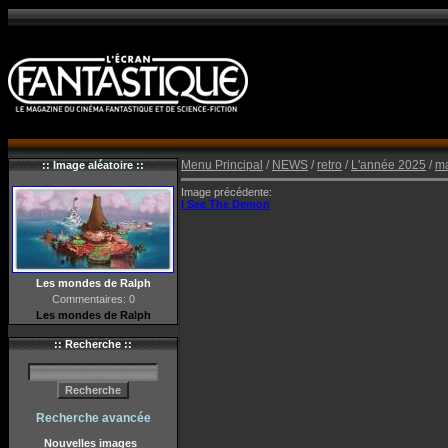
Menu Principal
/
NEWS
/
retro
/
L'année 2025
/
m
:: Image aléatoire ::
Image précédente:
I See The Demon
Les mondes de Ralph
Commentaires: 0
Les mondes de Ralph
:: Recherche ::
Recherche avancée
Nouvelles images