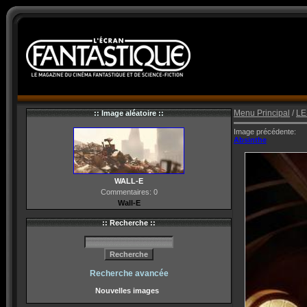
Menu Principal
/
LE
:: Image aléatoire ::
Image précédente:
Absinthe
WALL-E
Commentaires: 0
Wall-E
:: Recherche ::
Recherche avancée
Nouvelles images