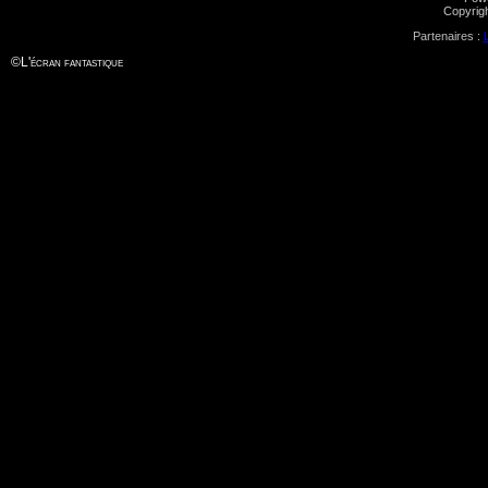
Copyrig
Partenaires :
©
L'écran fantastique