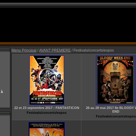
Menu Principal
/
AVANT PREMIERE
/ Festivals/concerts/expos
 à
22 et 23 septembre 2017 : FANTASTICON
26 au 28 mai 2017 8e BLOODY
END
Festivals/concerts/expos
Festivals/concerts/expos