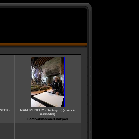
 WEEK-
NAIA MUSEUM (Bretagne)(voir ci-
dessous)
Festivals/concerts/expos