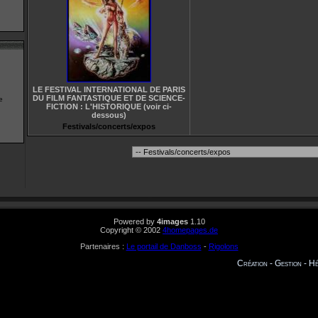
LE FESTIVAL INTERNATIONAL DE PARIS
DU FILM FANTASTIQUE ET DE SCIENCE-
e
FICTION : L'HISTORIQUE (voir ci-
dessous)
Festivals/concerts/expos
Powered by
4images
1.10
Copyright © 2002
4homepages.de
Partenaires :
Le portail de Danboss
-
Rigolons
Création - Gestion - 