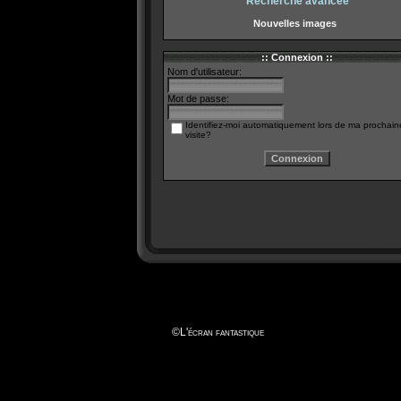
Recherche avancée
Nouvelles images
:: Connexion ::
Nom d'utilisateur:
Mot de passe:
Identifiez-moi automatiquement lors de ma prochain
visite?
©
L'écran fantastique